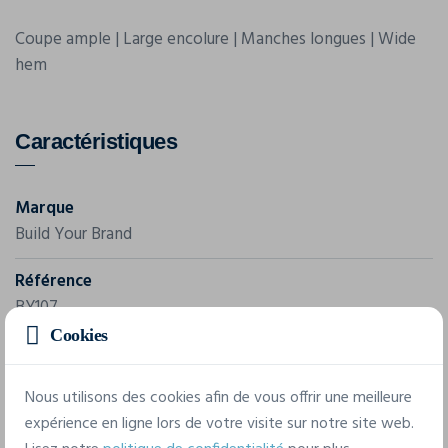
Coupe ample | Large encolure | Manches longues | Wide
hem
Caractéristiques
Marque
Build Your Brand
Référence
BY107
Cookies
Grammage
120 g/m²
Nous utilisons des cookies afin de vous offrir une meilleure
expérience en ligne lors de votre visite sur notre site web.
Composition