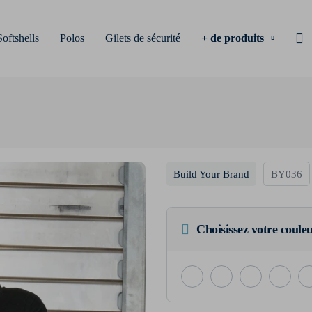
Softshells
Polos
Gilets de sécurité
+ de produits
Build Your Brand
BY036
Choisissez votre coule