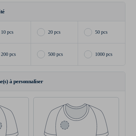
ité
10 pcs
20 pcs
50 pcs
200 pcs
500 pcs
1000 pcs
ne(s) à personnaliser