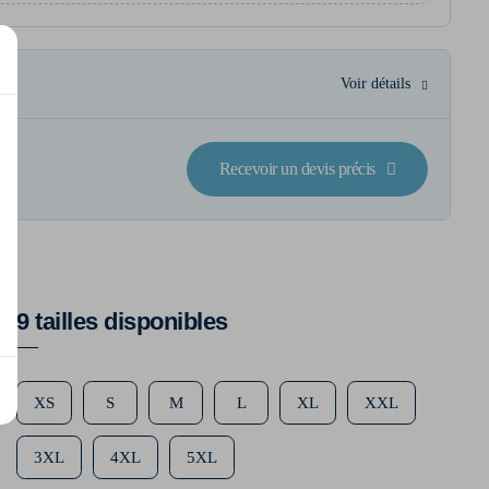
Voir détails
Recevoir un devis précis
9 tailles disponibles
XS
S
M
L
XL
XXL
3XL
4XL
5XL