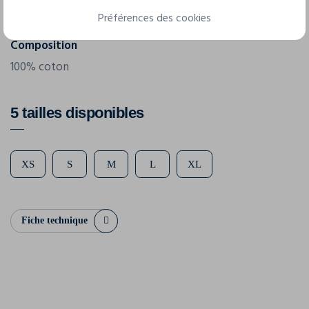
110 g/m²
Préférences des cookies
Composition
100% coton
5 tailles disponibles
XS
S
M
L
XL
Fiche technique