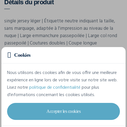
Détails du produit
single jersey léger | Étiquette neutre indiquant la taille,
sans marquage, adaptée à l'impression au niveau de la
nuque | Large emmanchure passepoilée | Large col rond
passepoilé | Coutures doubles | Coupe longue
Cookies
Caractéristiques
Nous utilisons des cookies afin de vous offrir une meilleure
expérience en ligne lors de votre visite sur notre site web.
Marque
Lisez notre
politique de confidentialité
pour plus
Build Your Brand
d'informations concernant les cookies utilisés.
Référence
BY020
Accepter les cookies
Grammage