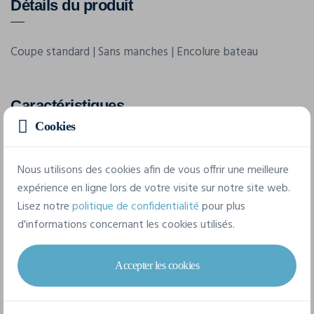
Détails du produit
Coupe standard | Sans manches | Encolure bateau
Caractéristiques
Cookies
Marque
Build Your Brand
Nous utilisons des cookies afin de vous offrir une meilleure
expérience en ligne lors de votre visite sur notre site web.
Référence
Lisez notre
politique de confidentialité
pour plus
BY382
d'informations concernant les cookies utilisés.
Grammage
Accepter les cookies
270 g/m²
Composition