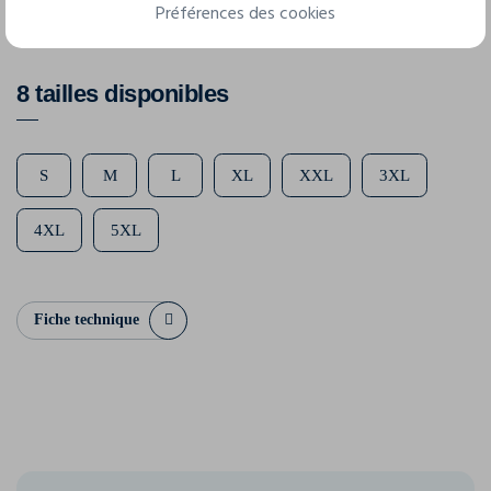
Préférences des cookies
100% coton
8 tailles disponibles
S
M
L
XL
XXL
3XL
4XL
5XL
Fiche technique