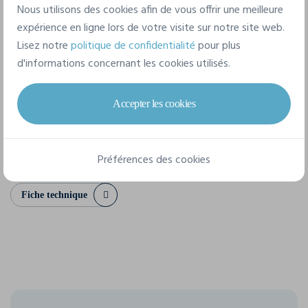
100% coton
Nous utilisons des cookies afin de vous offrir une meilleure
expérience en ligne lors de votre visite sur notre site web.
Lisez notre
politique de confidentialité
pour plus
8 tailles disponibles
d'informations concernant les cookies utilisés.
Accepter les cookies
S
M
L
XL
XXL
3XL
4XL
5XL
Préférences des cookies
Fiche technique