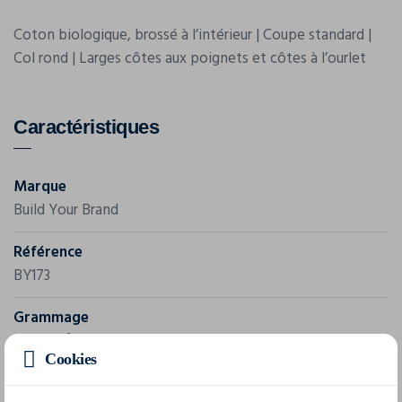
Coton biologique, brossé à l’intérieur | Coupe standard |
Col rond | Larges côtes aux poignets et côtes à l’ourlet
Caractéristiques
Marque
Build Your Brand
Référence
BY173
Grammage
300 g/m²
Cookies
Composition