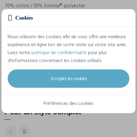
70% coton / 30% Sorona®-polyester
Cookies
9 tailles disponibles
Nous utilisons des cookies afin de vous offrir une meilleure
expérience en ligne lors de votre visite sur notre site web.
XS
S
M
L
XL
XXL
Lisez notre
politique de confidentialité
pour plus
d'informations concernant les cookies utilisés.
3XL
4XL
5XL
Accepter les cookies
Préférences des cookies
Pour un style complet