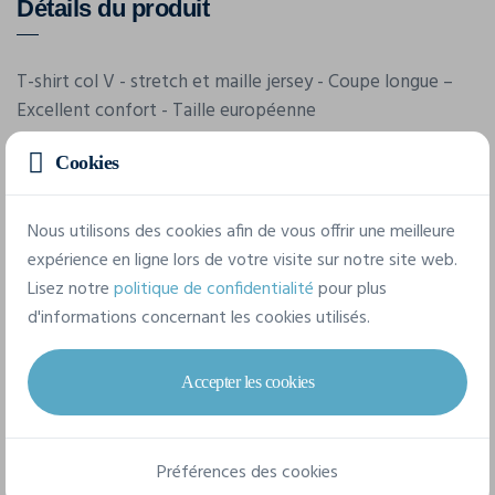
Détails du produit
T-shirt col V - stretch et maille jersey - Coupe longue –
Excellent confort - Taille européenne
Cookies
Nous utilisons des cookies afin de vous offrir une meilleure
expérience en ligne lors de votre visite sur notre site web.
Lisez notre
politique de confidentialité
pour plus
Caractéristiques
d'informations concernant les cookies utilisés.
Accepter les cookies
Marque
Clique
Référence
Préférences des cookies