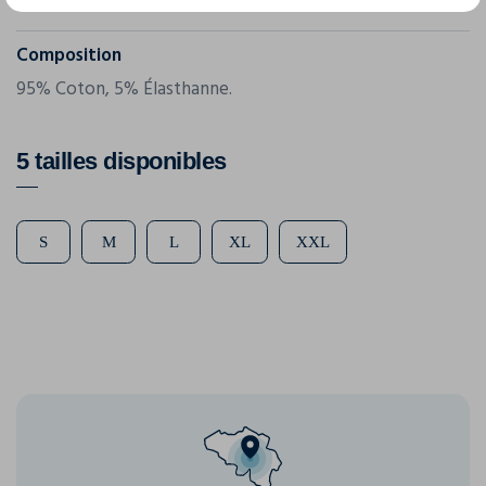
029318
Composition
95% Coton, 5% Élasthanne.
5 tailles disponibles
S
M
L
XL
XXL