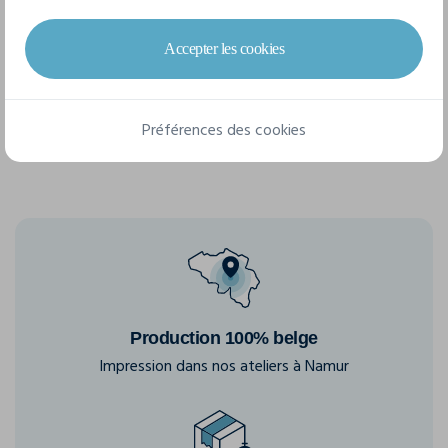
6 tailles disponibles
Accepter les cookies
XS
S
M
L
XL
XXL
Préférences des cookies
Production 100% belge
Impression dans nos ateliers à Namur