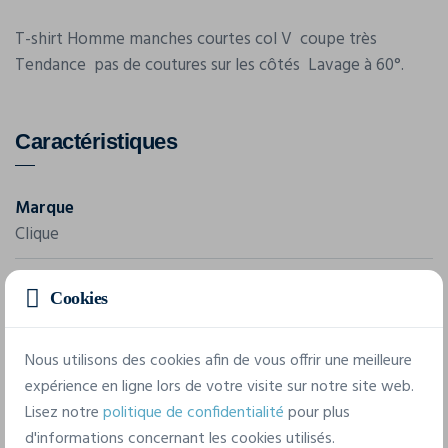
T-shirt Homme manches courtes col V  coupe très
Tendance  pas de coutures sur les côtés  Lavage à 60°.
Caractéristiques
Marque
Clique
Référence
Cookies
029331
Composition
Nous utilisons des cookies afin de vous offrir une meilleure
100 % coton. 160g/m²
expérience en ligne lors de votre visite sur notre site web.
Lisez notre
politique de confidentialité
pour plus
d'informations concernant les cookies utilisés.