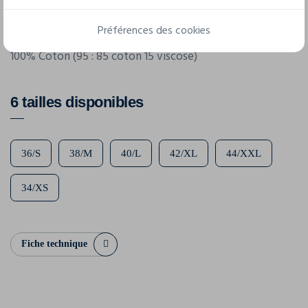
029005
Préférences des cookies
Composition
100% Coton (95 : 85 coton 15 viscose)
6 tailles disponibles
36/S
38/M
40/L
42/XL
44/XXL
34/XS
Fiche technique