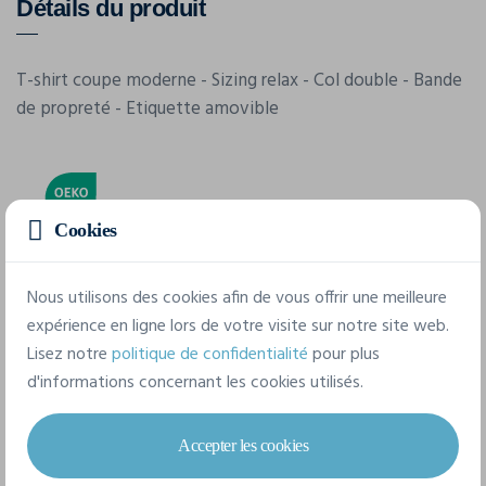
Détails du produit
T-shirt coupe moderne - Sizing relax - Col double - Bande
de propreté - Etiquette amovible
Cookies
Nous utilisons des cookies afin de vous offrir une meilleure
Caractéristiques
expérience en ligne lors de votre visite sur notre site web.
Lisez notre
politique de confidentialité
pour plus
d'informations concernant les cookies utilisés.
Marque
Clique
Accepter les cookies
Référence