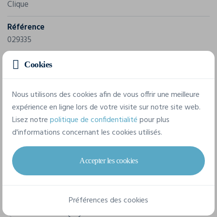
Clique
Référence
029335
Composition
Cookies
100% Polyester.
Nous utilisons des cookies afin de vous offrir une meilleure
expérience en ligne lors de votre visite sur notre site web.
7 tailles disponibles
Lisez notre
politique de confidentialité
pour plus
d'informations concernant les cookies utilisés.
XS
S
M
L
XL
XXL
Accepter les cookies
3XL
Préférences des cookies
Fiche technique