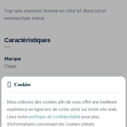
Top sans manches femme en côte 1x1. Bord col et
emmanchure mince.
Caractéristiques
Marque
Clique
Référence
Cookies
029382
Composition
Nous utilisons des cookies afin de vous offrir une meilleure
100% coton peigné et pré rétréci.190g/m²
expérience en ligne lors de votre visite sur notre site web.
Lisez notre
politique de confidentialité
pour plus
d'informations concernant les cookies utilisés.