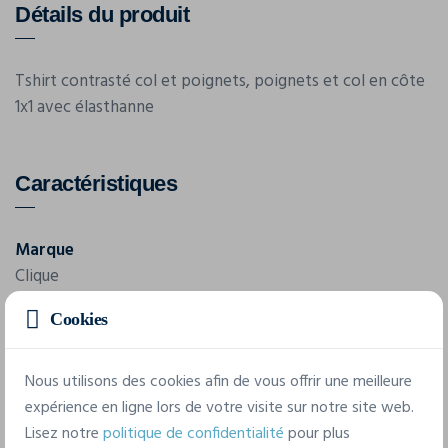
Détails du produit
Tshirt contrasté col et poignets, poignets et col en côte
1x1 avec élasthanne
Caractéristiques
Marque
Clique
Cookies
Référence
29314
Nous utilisons des cookies afin de vous offrir une meilleure
Composition
expérience en ligne lors de votre visite sur notre site web.
160gr/m², 100%coton peigné
Lisez notre
politique de confidentialité
pour plus