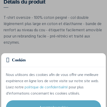
Détails du produit
T-shirt oversize - 100% coton peigné - col double
légèrement plus large en coton et élasthanne - bande de
renfort au niveau du cou - étiquette facilement amovible
pour un rebranding facile - pré-rétréci et traité aux
enzymes.
Cookies
Nous utilisons des cookies afin de vous offrir une meilleure
expérience en ligne lors de votre visite sur notre site web.
Caractéristiques
Lisez notre
politique de confidentialité
pour plus
d'informations concernant les cookies utilisés.
Marque