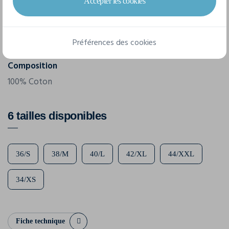
Accepter les cookies
Clique
Référence
029391
Préférences des cookies
Composition
100% Coton
6 tailles disponibles
36/S
38/M
40/L
42/XL
44/XXL
34/XS
Fiche technique