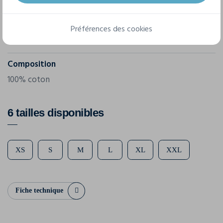
Clique
Référence
Préférences des cookies
029353
Composition
100% coton
6 tailles disponibles
XS
S
M
L
XL
XXL
Fiche technique