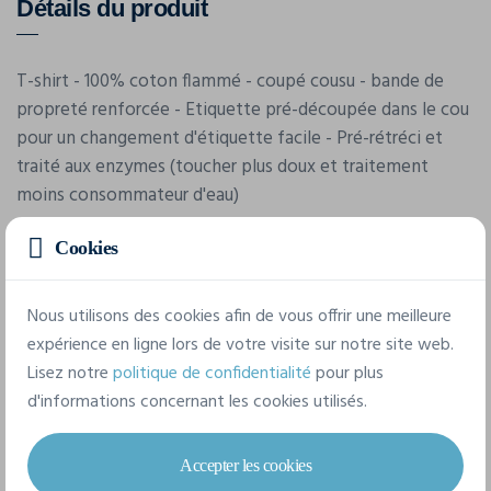
Détails du produit
T-shirt - 100% coton flammé - coupé cousu - bande de
propreté renforcée - Etiquette pré-découpée dans le cou
pour un changement d'étiquette facile - Pré-rétréci et
traité aux enzymes (toucher plus doux et traitement
moins consommateur d'eau)
Cookies
Nous utilisons des cookies afin de vous offrir une meilleure
expérience en ligne lors de votre visite sur notre site web.
Lisez notre
politique de confidentialité
pour plus
Caractéristiques
d'informations concernant les cookies utilisés.
Accepter les cookies
Marque