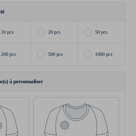
ité
10 pcs
20 pcs
50 pcs
200 pcs
500 pcs
1000 pcs
ne(s) à personnaliser