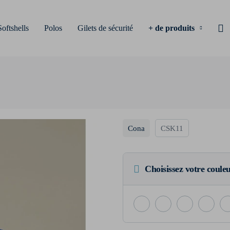
Softshells
Polos
Gilets de sécurité
+ de produits
Cona
CSK11
Choisissez votre coule