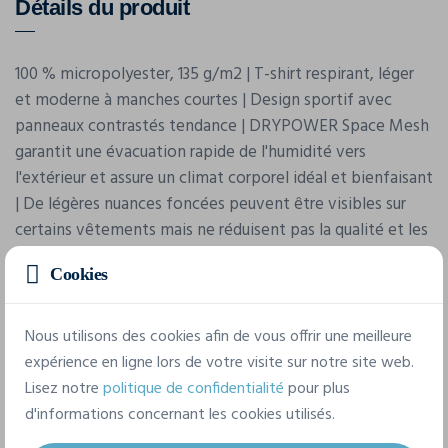
Détails du produit
100 % micropolyester, 135 g/m2 | T-shirt respirant, léger
et moderne à manches courtes | Design sportif avec
panneaux contrastés tendance | DRYPOWER Space Mesh
garantit une évacuation rapide de l'humidité vers
l'extérieur et assure un climat corporel idéal et bienfaisant
| De légères nuances foncées peuvent être visibles sur
certains vêtements mais ne réduisent pas la qualité et les
caractéristiques du produit Elles ne devraient plus être
Cookies
visibles après le premier lavage
Nous utilisons des cookies afin de vous offrir une meilleure
expérience en ligne lors de votre visite sur notre site web.
Lisez notre
politique de confidentialité
pour plus
d'informations concernant les cookies utilisés.