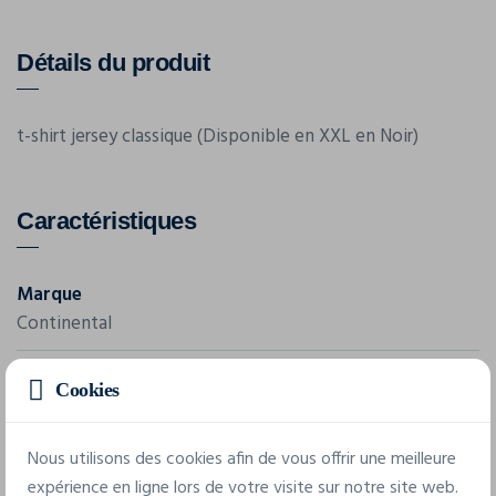
Détails du produit
t-shirt jersey classique (Disponible en XXL en Noir)
Caractéristiques
Marque
Continental
Référence
Cookies
STYLE N03
Composition
Nous utilisons des cookies afin de vous offrir une meilleure
expérience en ligne lors de votre visite sur notre site web.
100% coton peigne jersey 165 g/4.95 oz.