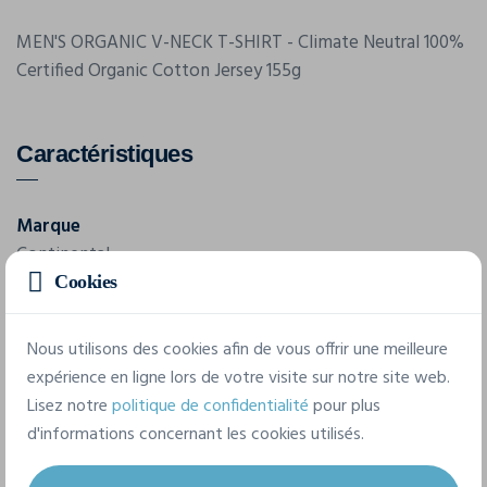
MEN'S ORGANIC V-NECK T-SHIRT - Climate Neutral 100%
Certified Organic Cotton Jersey 155g
Caractéristiques
Marque
Continental
Cookies
Référence
EP03-V
Nous utilisons des cookies afin de vous offrir une meilleure
expérience en ligne lors de votre visite sur notre site web.
4 tailles disponibles
Lisez notre
politique de confidentialité
pour plus
d'informations concernant les cookies utilisés.