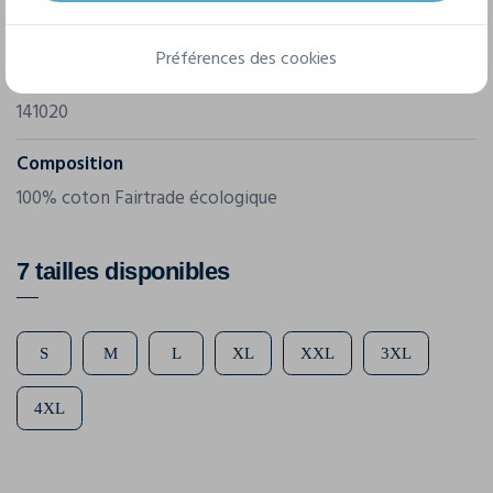
Marque
Cottover
Préférences des cookies
Référence
141020
Composition
100% coton Fairtrade écologique
7 tailles disponibles
S
M
L
XL
XXL
3XL
4XL