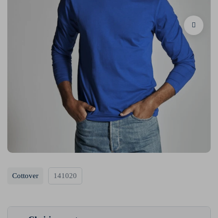
Cottover
141020