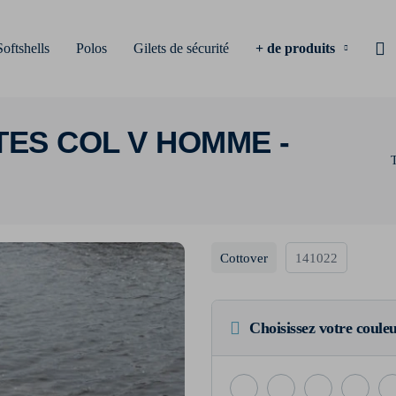
Softshells
Polos
Gilets de sécurité
+ de produits
ES COL V HOMME -
T
Cottover
141022
Choisissez votre coule