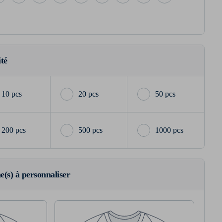
ité
10 pcs
20 pcs
50 pcs
200 pcs
500 pcs
1000 pcs
ne(s) à personnaliser