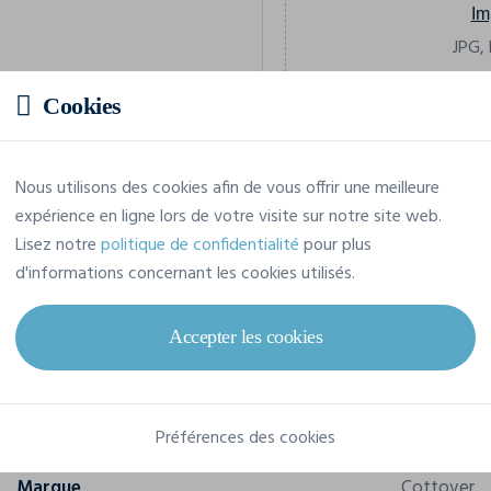
Im
JPG, 
Cookies
Prix estimatif
Nous utilisons des cookies afin de vous offrir une meilleure
expérience en ligne lors de votre visite sur notre site web.
Lisez notre
politique de confidentialité
pour plus
15,97 € TTC
/pièce
d'informations concernant les cookies utilisés.
Soit un total de 159,72 € TTC
Accepter les cookies
Caractéristiques
Préférences des cookies
Marque
Cottover