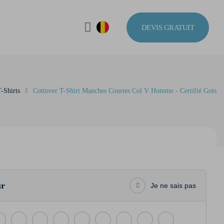
DEVIS GRATUIT
-Shirts
Cottover T-Shirt Manches Courtes Col V Homme - Certifié Gots
ur
Je ne sais pas