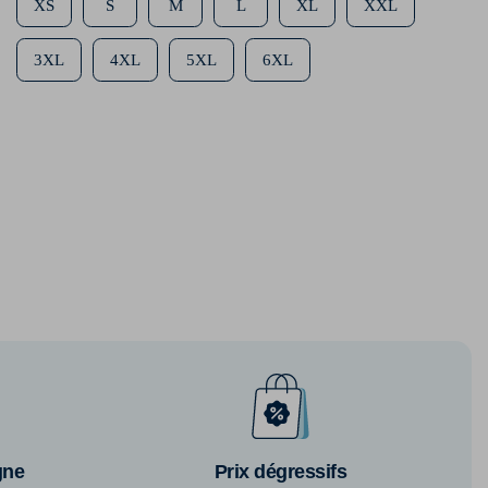
XS
S
M
L
XL
XXL
3XL
4XL
5XL
6XL
gne
Prix dégressifs