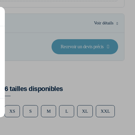
Voir détails
Recevoir un devis précis
6 tailles disponibles
XS
S
M
L
XL
XXL