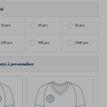
ité
10 pcs
20 pcs
50 pcs
200 pcs
500 pcs
1000 pcs
ne(s) à personnaliser