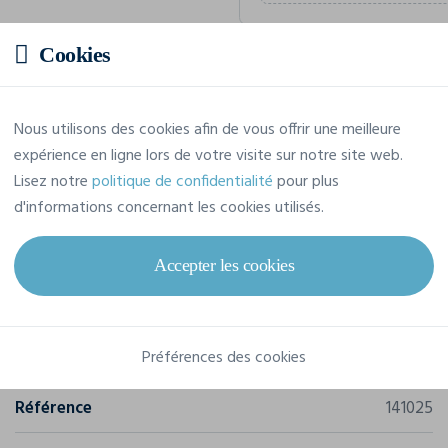
Cookies
Prix estimatif
Nous utilisons des cookies afin de vous offrir une meilleure
26,67 € TTC
/pièce
expérience en ligne lors de votre visite sur notre site web.
Soit un total de 266,68 € TTC
Lisez notre
politique de confidentialité
pour plus
d'informations concernant les cookies utilisés.
Accepter les cookies
Caractéristiques
Préférences des cookies
Marque
Cottover
Référence
141025