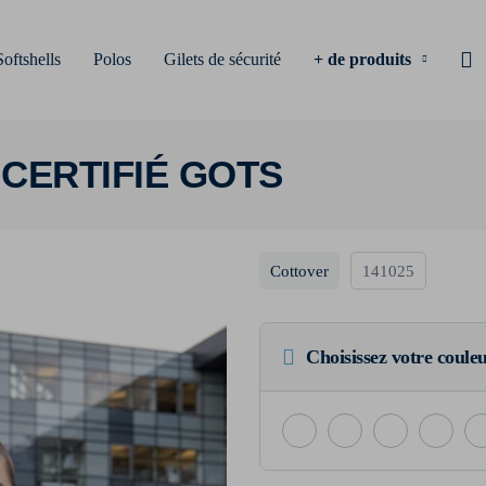
Softshells
Polos
Gilets de sécurité
+ de produits
 CERTIFIÉ GOTS
Cottover
141025
Choisissez votre coule