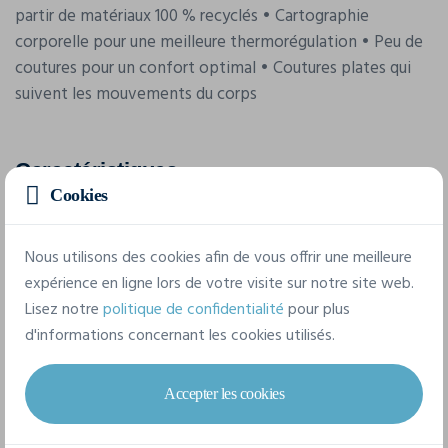
partir de matériaux 100 % recyclés • Cartographie
corporelle pour une meilleure thermorégulation • Peu de
coutures pour un confort optimal • Coutures plates qui
suivent les mouvements du corps
Caractéristiques
Cookies
Marque
Nous utilisons des cookies afin de vous offrir une meilleure
Craft
expérience en ligne lors de votre visite sur notre site web.
Référence
Lisez notre
politique de confidentialité
pour plus
1916674
d'informations concernant les cookies utilisés.
Composition
Accepter les cookies
91% Polyamide recyclé, 9% Élasthanne