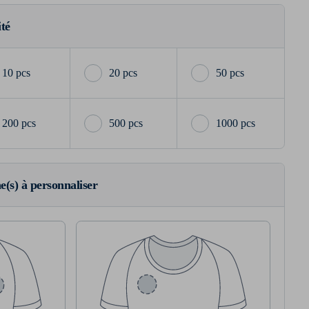
ité
10 pcs
20 pcs
50 pcs
200 pcs
500 pcs
1000 pcs
ne(s) à personnaliser