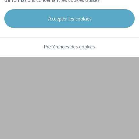
d'informations concernant les cookies utilisés.
Composition
75% Polyamide recyclé, 25% Polyester recyclé
Accepter les cookies
Préférences des cookies