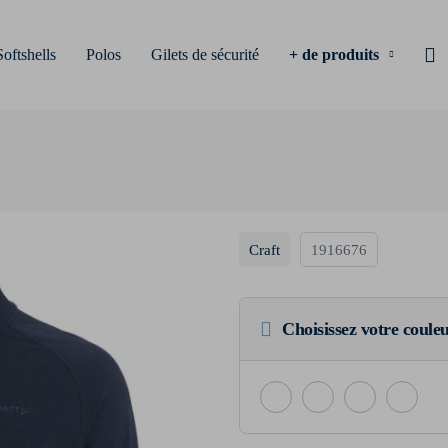
Softshells
Polos
Gilets de sécurité
+ de produits
Craft
1916676
Choisissez votre coule