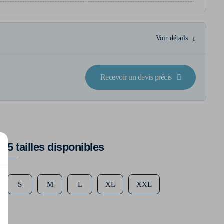
Voir détails
Recevoir un devis précis
5 tailles disponibles
S
M
L
XL
XXL