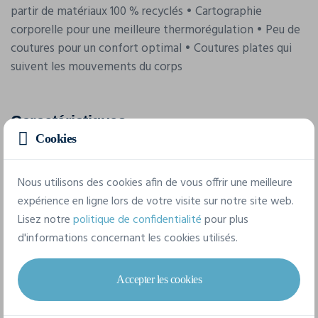
partir de matériaux 100 % recyclés • Cartographie
corporelle pour une meilleure thermorégulation • Peu de
coutures pour un confort optimal • Coutures plates qui
suivent les mouvements du corps
Caractéristiques
Cookies
Marque
Nous utilisons des cookies afin de vous offrir une meilleure
Craft
expérience en ligne lors de votre visite sur notre site web.
Référence
Lisez notre
politique de confidentialité
pour plus
1916678
d'informations concernant les cookies utilisés.
Composition
Accepter les cookies
75% Polyamide recyclé, 25% Polyester recyclé