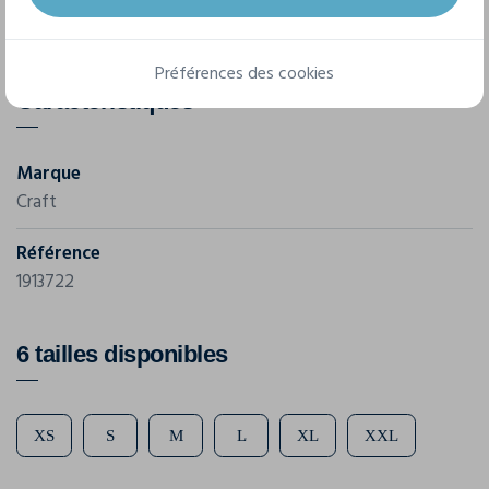
Coupe classique
Préférences des cookies
Caractéristiques
Marque
Craft
Référence
1913722
6 tailles disponibles
XS
S
M
L
XL
XXL