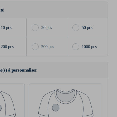
ité
10 pcs
20 pcs
50 pcs
200 pcs
500 pcs
1000 pcs
ne(s) à personnaliser