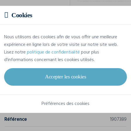
Cookies
Prix estimatif
Nous utilisons des cookies afin de vous offrir une meilleure
27,44 € TTC
/pièce
expérience en ligne lors de votre visite sur notre site web.
Soit un total de 274,43 € TTC
Lisez notre
politique de confidentialité
pour plus
d'informations concernant les cookies utilisés.
Accepter les cookies
Caractéristiques
Préférences des cookies
Marque
Craft
Référence
1907389