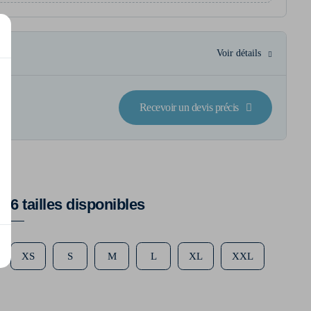
Voir détails
Recevoir un devis précis
6 tailles disponibles
XS
S
M
L
XL
XXL