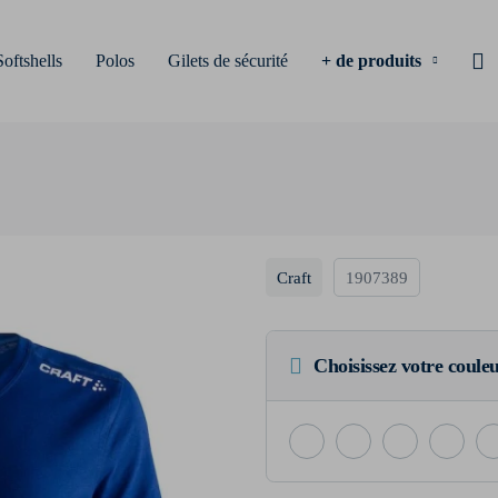
Softshells
Polos
Gilets de sécurité
+ de produits
Craft
1907389
Choisissez votre coule