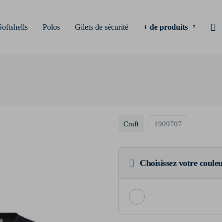
Softshells
Polos
Gilets de sécurité
+ de produits
Craft
1909707
Choisissez votre coule