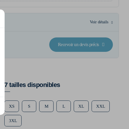
Voir détails
Recevoir un devis précis
7 tailles disponibles
XS
S
M
L
XL
XXL
3XL