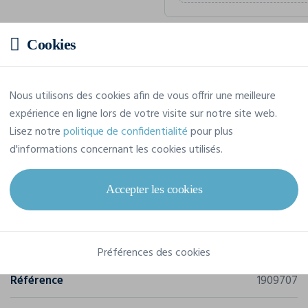
Cookies
Prix estimatif
Nous utilisons des cookies afin de vous offrir une meilleure
59,46 € TTC
/pièce
expérience en ligne lors de votre visite sur notre site web.
Soit un total de 594,59 € TTC
Lisez notre
politique de confidentialité
pour plus
d'informations concernant les cookies utilisés.
Accepter les cookies
Caractéristiques
Marque
Craft
Préférences des cookies
Référence
1909707