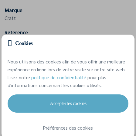
Marque
Craft
Référence
1909879
Cookies
Composition
Nous utilisons des cookies afin de vous offrir une meilleure
Couleurs unies: 100% polyester recyclé. Couleurs
expérience en ligne lors de votre visite sur notre site web.
mélangées: 60% polyester recylé, 40% polyester.
Lisez notre
politique de confidentialité
pour plus
d'informations concernant les cookies utilisés.
6 tailles disponibles
Accepter les cookies
XS
S
M
L
XL
XXL
Préférences des cookies