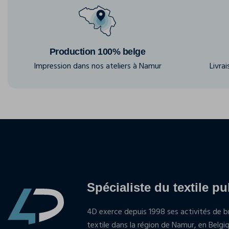
Production 100% belge
Impression dans nos ateliers à Namur
Livra
Spécialiste du textile pu
4D exerce depuis 1998 ses activités de br
textile dans la région de Namur, en Belgi