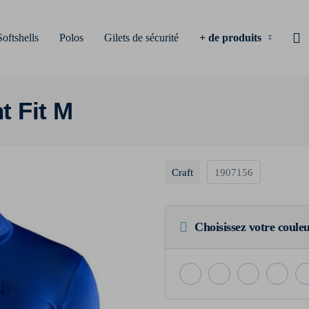
Softshells
Polos
Gilets de sécurité
+ de produits
t Fit M
Craft
1907156
Choisissez votre coule