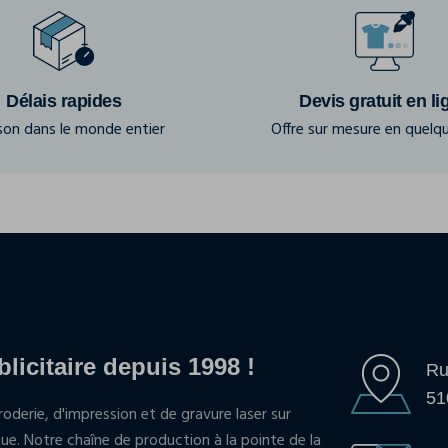
Délais rapides
Devis gratuit en li
ison dans le monde entier
Offre sur mesure en quelqu
blicitaire depuis 1998 !
Ru
51
oderie, d'impression et de gravure laser sur
que. Notre chaîne de production à la pointe de la