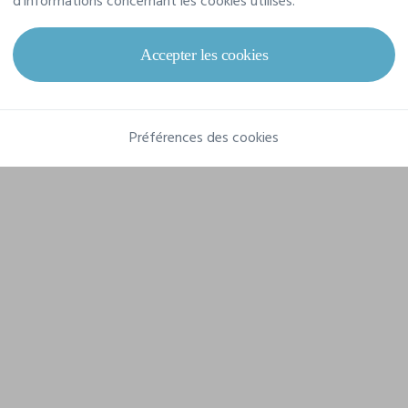
d'informations concernant les cookies utilisés.
Composition
100% polyester recyclé
Accepter les cookies
Préférences des cookies