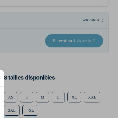
Voir détails
Recevoir un devis précis
8 tailles disponibles
XS
S
M
L
XL
XXL
3XL
4XL