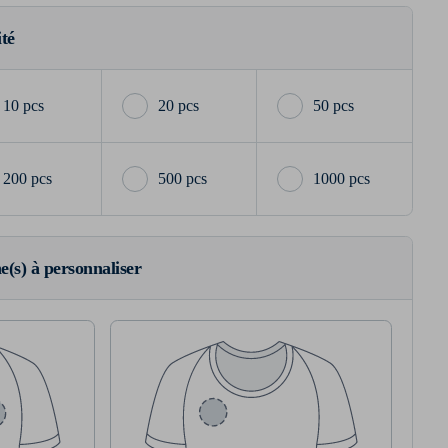
ité
10 pcs
20 pcs
50 pcs
200 pcs
500 pcs
1000 pcs
ne(s) à personnaliser