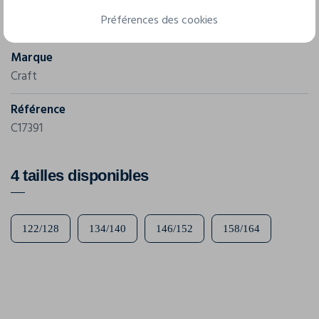
Caractéristiques
Préférences des cookies
Marque
Craft
Référence
C17391
4 tailles disponibles
122/128
134/140
146/152
158/164