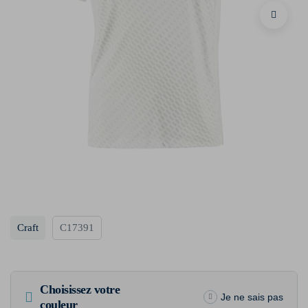
Craft
C17391
Choisissez votre
Je ne sais pas
couleur