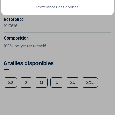
Marque
Préférences des cookies
Craft
Référence
1915636
Composition
100% polyester recyclé
6 tailles disponibles
XS
S
M
L
XL
XXL