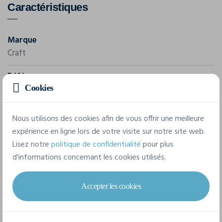
Caractéristiques
Marque
Craft
Référence
1910953
Cookies
Composition
Nous utilisons des cookies afin de vous offrir une meilleure
100% polyester recyclé
expérience en ligne lors de votre visite sur notre site web.
Lisez notre
politique de confidentialité
pour plus
d'informations concernant les cookies utilisés.
7 tailles disponibles
Accepter les cookies
S
M
L
XL
XXL
3XL