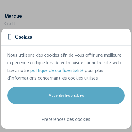
Marque
Craft
Référence
Cookies
C17406
Nous utilisons des cookies afin de vous offrir une meilleure
expérience en ligne lors de votre visite sur notre site web.
7 tailles disponibles
Lisez notre
politique de confidentialité
pour plus
d'informations concernant les cookies utilisés.
XXS
XS
S
M
L
XL
Accepter les cookies
XXL
Préférences des cookies