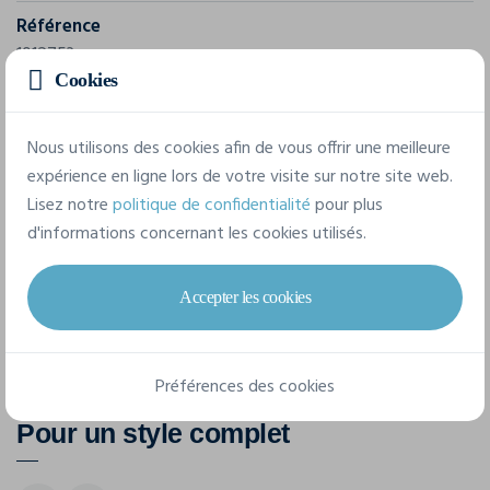
Référence
1912753
Cookies
8 tailles disponibles
Nous utilisons des cookies afin de vous offrir une meilleure
expérience en ligne lors de votre visite sur notre site web.
Lisez notre
politique de confidentialité
pour plus
XXS
XS
S
M
L
XL
d'informations concernant les cookies utilisés.
XXL
3XL
Accepter les cookies
Préférences des cookies
Pour un style complet