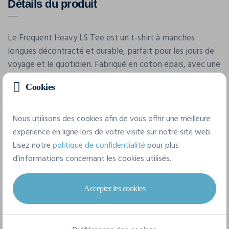
Détails du produit
Le Frequent Heavy LS Tee est un t-shirt à manches
longues décontracté et durable, parfait pour les jours de
voyage et le quotidien. Fabriqué en coton épais, avec une
coupe décontractée, cet article polyvalent offre un
Cookies
excellent confort tout au long de la journée. Parfait pour
apposer les logos de clubs, de sponsors ou d'entreprises.
• Tissu épais en 100 % coton biologique (220 gsm) •
Nous utilisons des cookies afin de vous offrir une meilleure
Design épuré • Coupe décontractée
expérience en ligne lors de votre visite sur notre site web.
Lisez notre
politique de confidentialité
pour plus
d'informations concernant les cookies utilisés.
Caractéristiques
Accepter les cookies
Marque
Craft