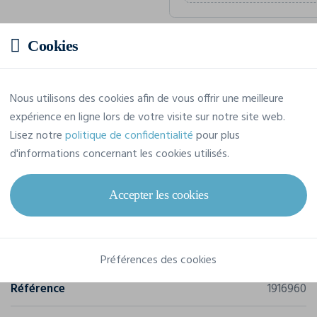
Cookies
Prix estimatif
Nous utilisons des cookies afin de vous offrir une meilleure
54,23 € TTC
/pièce
expérience en ligne lors de votre visite sur notre site web.
Soit un total de 542,32 € TTC
Lisez notre
politique de confidentialité
pour plus
d'informations concernant les cookies utilisés.
Accepter les cookies
Caractéristiques
Marque
Craft
Préférences des cookies
Référence
1916960