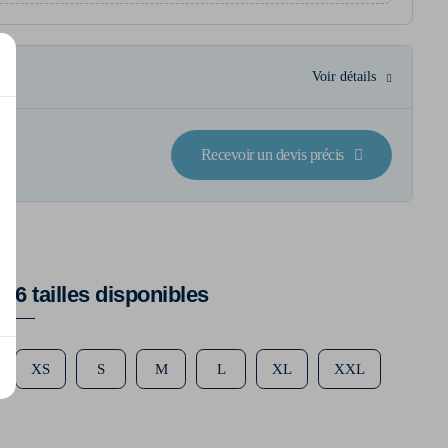
Voir détails
Recevoir un devis précis
6 tailles disponibles
XS
S
M
L
XL
XXL