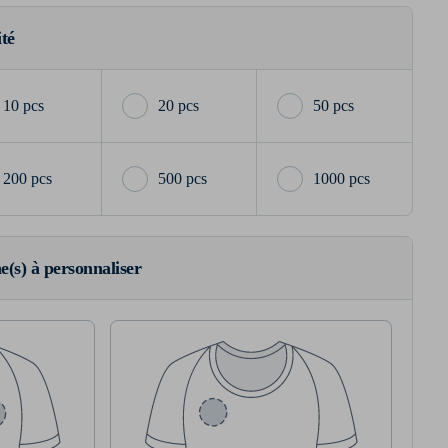
ité
10 pcs
20 pcs
50 pcs
200 pcs
500 pcs
1000 pcs
ne(s) à personnaliser