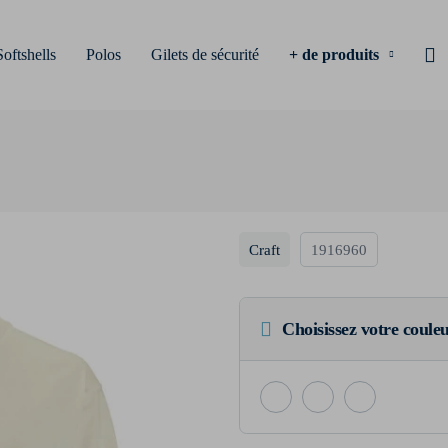
Softshells
Polos
Gilets de sécurité
+ de produits
Craft
1916960
Choisissez votre coule