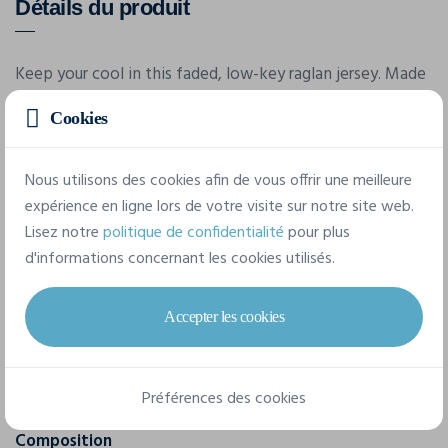
Détails du produit
Keep your cool in this faded, low-key raglan jersey. Made
of soft and highly functional fabric for optimal comfort
Cookies
and performance. Ergonomic design and great stretch
ensure excellent freedom of movement.
Nous utilisons des cookies afin de vous offrir une meilleure
expérience en ligne lors de votre visite sur notre site web.
Caractéristiques
Lisez notre
politique de confidentialité
pour plus
d'informations concernant les cookies utilisés.
Marque
Accepter les cookies
Craft
Référence
1906702
Préférences des cookies
Composition