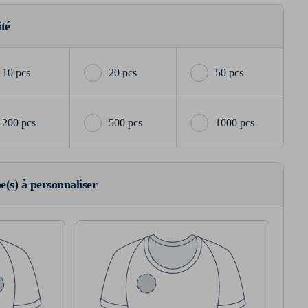
ité
10 pcs
20 pcs
50 pcs
200 pcs
500 pcs
1000 pcs
ne(s) à personnaliser