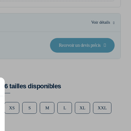
Voir détails
Recevoir un devis précis
6 tailles disponibles
XS
S
M
L
XL
XXL