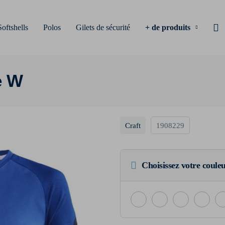
Softshells
Polos
Gilets de sécurité
+ de produits
e W
Craft
1908229
Choisissez votre coule