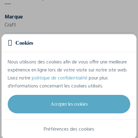
Marque
Craft
Référence
Cookies
1910173
Composition
Nous utilisons des cookies afin de vous offrir une meilleure
expérience en ligne lors de votre visite sur notre site web.
100% Polyester-recycled
Lisez notre
politique de confidentialité
pour plus
d'informations concernant les cookies utilisés.
6 tailles disponibles
Accepter les cookies
XS
S
M
L
XL
XXL
Préférences des cookies