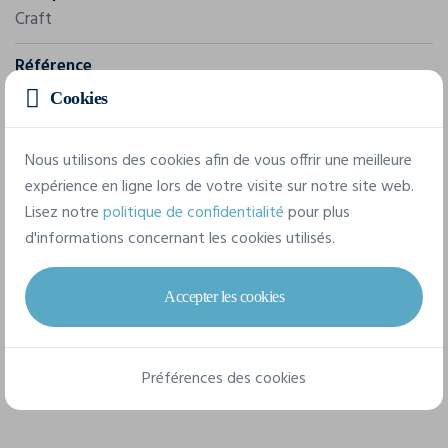
Craft
Référence
1905561
Cookies
Composition
Nous utilisons des cookies afin de vous offrir une meilleure
100% polyester.
expérience en ligne lors de votre visite sur notre site web.
Lisez notre
politique de confidentialité
pour plus
7 tailles disponibles
d'informations concernant les cookies utilisés.
Accepter les cookies
XS
S
M
L
XL
XXL
3XL
Préférences des cookies