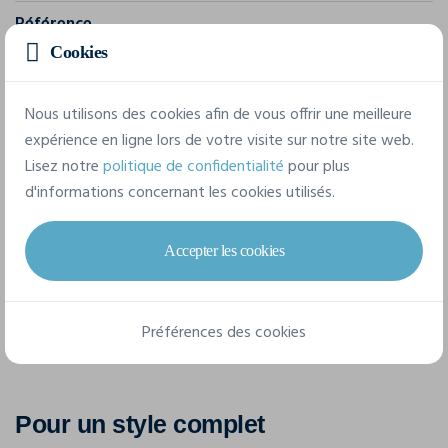
Référence
1905622
Cookies
Composition
Nous utilisons des cookies afin de vous offrir une meilleure
100% polyester.
expérience en ligne lors de votre visite sur notre site web.
Lisez notre
politique de confidentialité
pour plus
d'informations concernant les cookies utilisés.
6 tailles disponibles
Accepter les cookies
XS
S
M
L
XL
XXL
Préférences des cookies
Pour un style complet