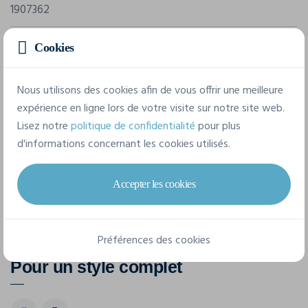
1907362
Composition
Cookies
100% polyester.
Nous utilisons des cookies afin de vous offrir une meilleure
expérience en ligne lors de votre visite sur notre site web.
6 tailles disponibles
Lisez notre
politique de confidentialité
pour plus
d'informations concernant les cookies utilisés.
XS
S
M
L
XL
XXL
Accepter les cookies
Préférences des cookies
Pour un style complet