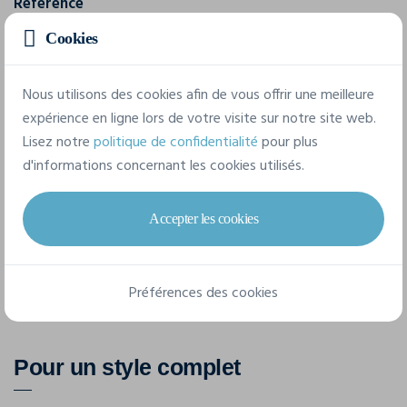
Référence
353405
Cookies
Composition
Nous utilisons des cookies afin de vous offrir une meilleure
95% coton / 5 % élasthanne
expérience en ligne lors de votre visite sur notre site web.
Lisez notre
politique de confidentialité
pour plus
6 tailles disponibles
d'informations concernant les cookies utilisés.
Accepter les cookies
XS
S
M
L
XL
XXL
Préférences des cookies
Pour un style complet