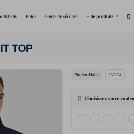
Softshells
Polos
Gilets de sécurité
+ de produits
IT TOP
Finden-Hales
LV874
Choisissez votre coule