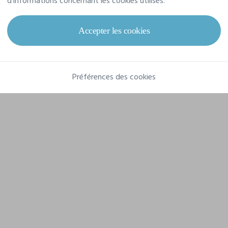
d'informations concernant les cookies utilisés.
Grammage
250 g/m²
Composition
Accepter les cookies
100% polyester
Préférences des cookies