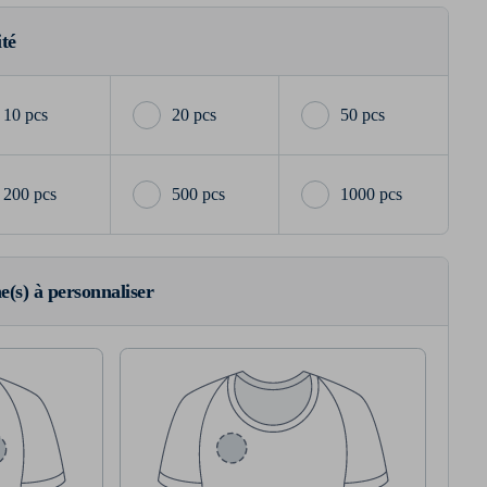
ité
10 pcs
20 pcs
50 pcs
200 pcs
500 pcs
1000 pcs
ne(s) à personnaliser