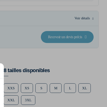
Voir détails
Recevoir un devis précis
8 tailles disponibles
XXS
XS
S
M
L
XL
XXL
3XL