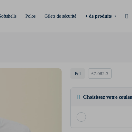
Softshells
Polos
Gilets de sécurité
+ de produits
Fol
67-082-3
Choisissez votre coule