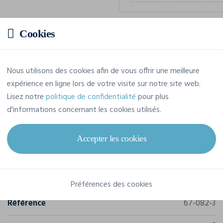
Cookies
Prix estimatif
Nous utilisons des cookies afin de vous offrir une meilleure
10,38 € TTC
/pièce
expérience en ligne lors de votre visite sur notre site web.
Soit un total de 103,82 € TTC
Lisez notre
politique de confidentialité
pour plus
d'informations concernant les cookies utilisés.
Accepter les cookies
Caractéristiques
Marque
Fol
Préférences des cookies
Référence
67-082-3