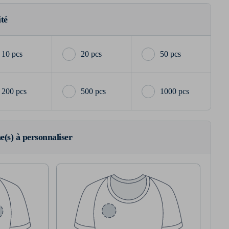
ité
10 pcs
20 pcs
50 pcs
200 pcs
500 pcs
1000 pcs
ne(s) à personnaliser