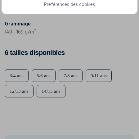
Référence
Préférences des cookies
61-013-0
Grammage
140 - 169 g/m²
6 tailles disponibles
3/4 ans
5/6 ans
7/8 ans
9/11 ans
12/13 ans
14/15 ans