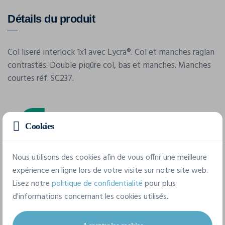
Détails du produit
Col liseré interlock 1x1 avec Lycra®. Col et manches raglan
contrastés. Double piqûre col, bas et manches. Manches
courtes réf. SC237.
Cookies
Nous utilisons des cookies afin de vous offrir une meilleure
expérience en ligne lors de votre visite sur notre site web.
Caractéristiques
Lisez notre
politique de confidentialité
pour plus
d'informations concernant les cookies utilisés.
Marque
Fol