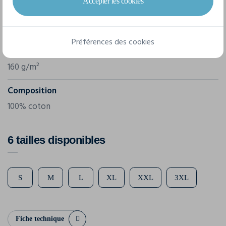
Accepter les cookies
Référence
61-028-0
Préférences des cookies
Grammage
160 g/m²
Composition
100% coton
6 tailles disponibles
S
M
L
XL
XXL
3XL
Fiche technique