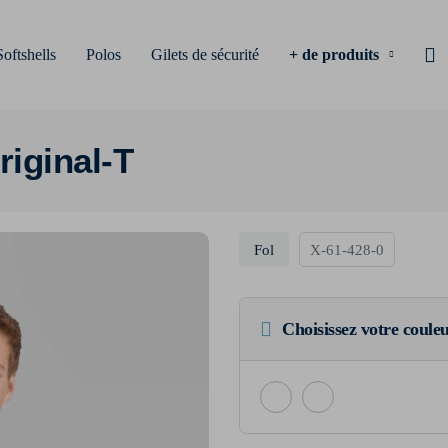
Softshells
Polos
Gilets de sécurité
+ de produits
iginal-T
Fol
X-61-428-0
Choisissez votre coule