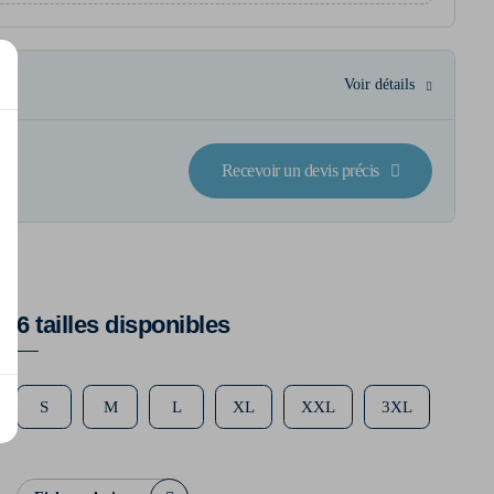
Voir détails
Recevoir un devis précis
6 tailles disponibles
S
M
L
XL
XXL
3XL