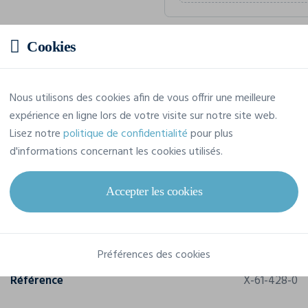
Cookies
Prix estimatif
Nous utilisons des cookies afin de vous offrir une meilleure
4,62 € TTC
/pièce
expérience en ligne lors de votre visite sur notre site web.
Soit un total de 46,22 € TTC
Lisez notre
politique de confidentialité
pour plus
d'informations concernant les cookies utilisés.
Accepter les cookies
Caractéristiques
Marque
Fol
Préférences des cookies
Référence
X-61-428-0