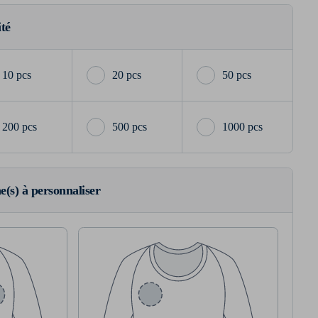
ité
10 pcs
20 pcs
50 pcs
200 pcs
500 pcs
1000 pcs
ne(s) à personnaliser