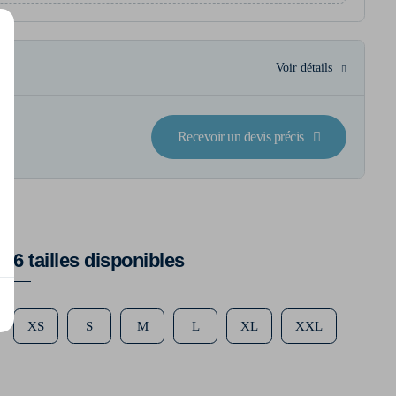
Voir détails
Recevoir un devis précis
6 tailles disponibles
XS
S
M
L
XL
XXL