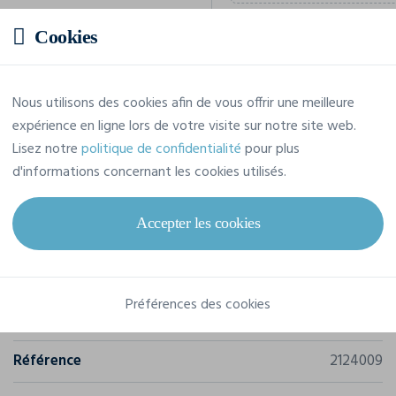
Cookies
Prix estimatif
Nous utilisons des cookies afin de vous offrir une meilleure
expérience en ligne lors de votre visite sur notre site web.
11,88 € TTC
/pièce
Lisez notre
politique de confidentialité
pour plus
Soit un total de 118,82 € TTC
d'informations concernant les cookies utilisés.
Accepter les cookies
Caractéristiques
Préférences des cookies
Marque
James-Harvest
Référence
2124009