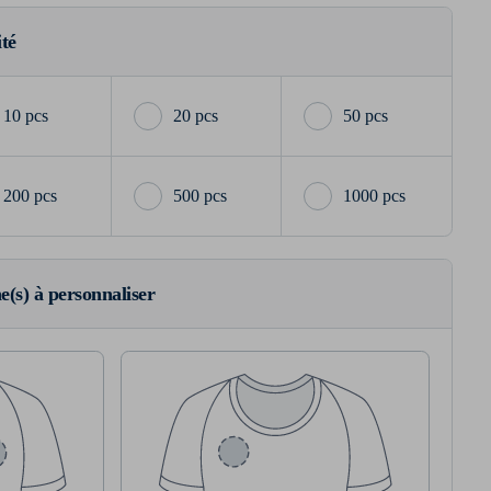
ité
10 pcs
20 pcs
50 pcs
200 pcs
500 pcs
1000 pcs
ne(s) à personnaliser