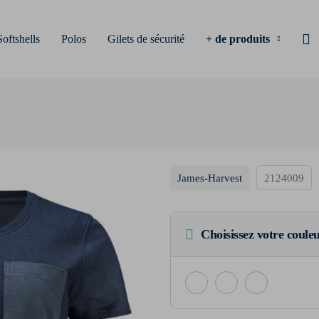
Softshells
Polos
Gilets de sécurité
+ de produits
James-Harvest
2124009
Choisissez votre coule