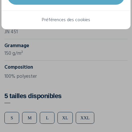
Marque
James & Nicholson
Préférences des cookies
Référence
JN 451
Grammage
150 g/m²
Composition
100% polyester
5 tailles disponibles
S
M
L
XL
XXL